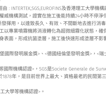
+
由 : INTERTEK,SGS,EUROFINS及香港理工
權威機構測試，證實在施工後能持續24小時不停淨
間斷發揮用，以達致長久、有效、不間斷地去進行消
工以專業噴霧機將消液轉化為超微細霧化狀態，確
牆身表面，形成抗菌塗層，施工後快速形成塗層不影
茲堡國際發明展金獎>、<德國紐倫堡發明金獎>，<
機構認證>，SGS是Societe Generale de Survei
於1878年，是目前世界上最大、資格最老的民間第
理工大學等機構認證>。