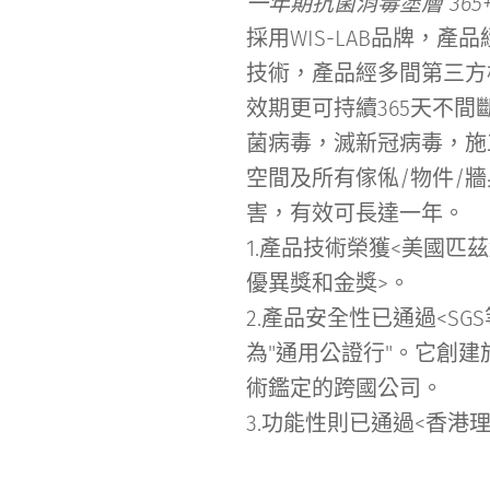
一年期抗菌消毒塗層 365
採用WIS-LAB品牌，產品經
技術，產品經多間第三方
效期更可持續365天不
菌病毒，滅新冠病毒，施
空間及所有傢俬/物件/
害，有效可長達一年。
1.產品技術榮獲<美國匹
優異獎和金獎>。
2.產品安全性已通過<SGS等國際
為"通用公證行"。它創建
術鑑定的跨國公司。
3.功能性則已通過<香港