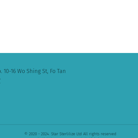
. 10-16 Wo Shing St, Fo Tan
室
© 2020 - 2024. Star Sterlilize Ltd All rights reserved