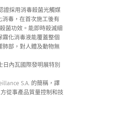
大學機構認證採用消毒殺菌光觸媒
化消毒，在首次施工後有
毒殺菌功效。能即時殺滅細
保霧化消毒液能覆蓋整個
響肺部，對人體及動物無
瑞士日內瓦國際發明展特別
llance S.A. 的簡稱，譯
三方從事產品質量控制和技